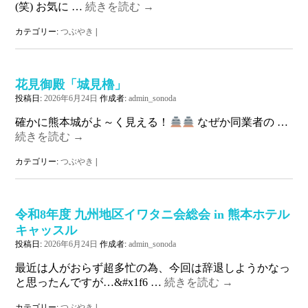
(笑) お気に …
続きを読む
→
カテゴリー:
つぶやき
|
花見御殿「城見櫓」
投稿日:
2026年6月24日
作成者:
admin_sonoda
確かに熊本城がよ～く見える！
なぜか同業者の …
続きを読む
→
カテゴリー:
つぶやき
|
令和8年度 九州地区イワタニ会総会 in 熊本ホテル
キャッスル
投稿日:
2026年6月24日
作成者:
admin_sonoda
最近は人がおらず超多忙の為、今回は辞退しようかなっ
と思ったんですが…&#x1f6 …
続きを読む
→
カテゴリー:
つぶやき
|