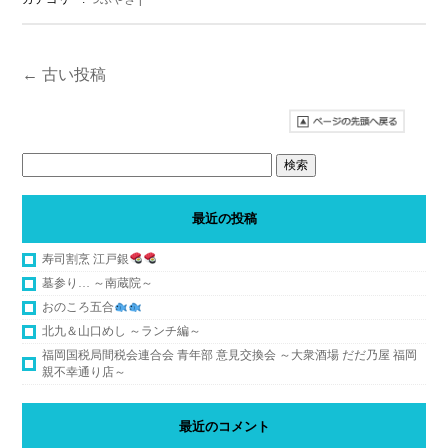
←
古い投稿
最近の投稿
寿司割烹 江戸銀
墓参り… ～南蔵院～
おのころ五合
北九＆山口めし ～ランチ編～
福岡国税局間税会連合会 青年部 意見交換会 ～大衆酒場 だだ乃屋 福岡
親不幸通り店～
最近のコメント