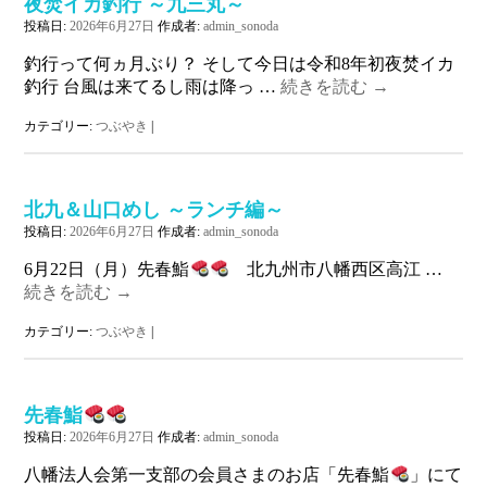
夜焚イカ釣行 ～九三丸～
投稿日:
2026年6月27日
作成者:
admin_sonoda
釣行って何ヵ月ぶり？ そして今日は令和8年初夜焚イカ
釣行 台風は来てるし雨は降っ …
続きを読む
→
カテゴリー:
つぶやき
|
北九＆山口めし ～ランチ編～
投稿日:
2026年6月27日
作成者:
admin_sonoda
6月22日（月）先春鮨
北九州市八幡西区高江 …
続きを読む
→
カテゴリー:
つぶやき
|
先春鮨
投稿日:
2026年6月27日
作成者:
admin_sonoda
八幡法人会第一支部の会員さまのお店「先春鮨
」にて