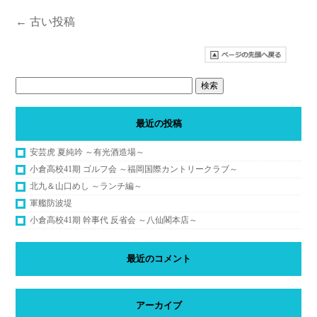
←
古い投稿
最近の投稿
安芸虎 夏純吟 ～有光酒造場～
小倉高校41期 ゴルフ会 ～福岡国際カントリークラブ～
北九＆山口めし ～ランチ編～
軍艦防波堤
小倉高校41期 幹事代 反省会 ～八仙閣本店～
最近のコメント
アーカイブ