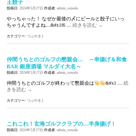
王餃子
投稿日:
2024年5月27日
作成者:
admin_sonoda
やっちゃった！ なぜか最後の〆にビールと餃子にいっ
ちゃうんですよね…&#x1f6 …
続きを読む
→
カテゴリー:
つぶやき
|
仲間うちとのゴルフの懇親会… ～串揚げ＆和食
BAR 銀座酒場 マルダイ大名～
投稿日:
2024年5月27日
作成者:
admin_sonoda
仲間うちとのゴルフが終わって懇親会は
&#x1 …
続
きを読む
→
カテゴリー:
つぶやき
|
これこれ！玄海ゴルフクラブの…半身揚げ！
投稿日:
2024年5月27日
作成者:
admin_sonoda