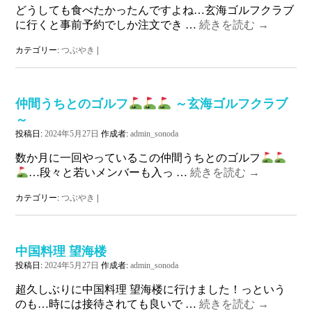
どうしても食べたかったんですよね…玄海ゴルフクラブ
に行くと事前予約でしか注文でき …
続きを読む
→
カテゴリー:
つぶやき
|
仲間うちとのゴルフ
～玄海ゴルフクラブ
～
投稿日:
2024年5月27日
作成者:
admin_sonoda
数か月に一回やっているこの仲間うちとのゴルフ
…段々と若いメンバーも入っ …
続きを読む
→
カテゴリー:
つぶやき
|
中国料理 望海楼
投稿日:
2024年5月27日
作成者:
admin_sonoda
超久しぶりに中国料理 望海楼に行けました！っという
のも…時には接待されても良いで …
続きを読む
→