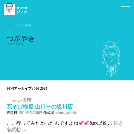
お問い合わせ
ホーム
> つぶやき
月別アーカイブ:
5月 2024
←
古い投稿
瓦そば柳屋 山口一の坂川店
投稿日:
2024年5月30日
作成者:
admin_sonoda
ここ行ってみたかったんですよね
&#x1f49 …
続き
を読む
→