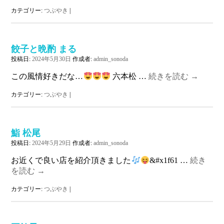
カテゴリー:
つぶやき
|
餃子と晩酌 まる
投稿日:
2024年5月30日
作成者:
admin_sonoda
この風情好きだな…
六本松 …
続きを読む
→
カテゴリー:
つぶやき
|
鮨 松尾
投稿日:
2024年5月29日
作成者:
admin_sonoda
お近くで良い店を紹介頂きました
&#x1f61 …
続き
を読む
→
カテゴリー:
つぶやき
|