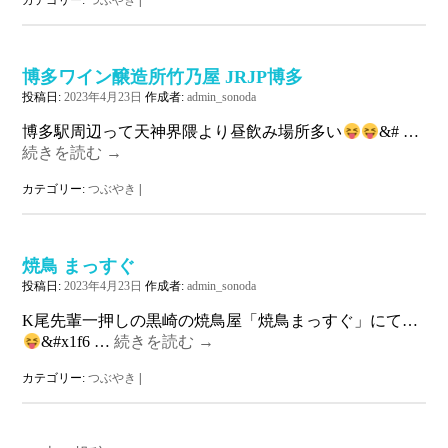
カテゴリー:
つぶやき
|
博多ワイン醸造所竹乃屋 JRJP博多
投稿日:
2023年4月23日
作成者:
admin_sonoda
博多駅周辺って天神界隈より昼飲み場所多い
&# …
続きを読む
→
カテゴリー:
つぶやき
|
焼鳥 まっすぐ
投稿日:
2023年4月23日
作成者:
admin_sonoda
K尾先輩一押しの黒崎の焼鳥屋「焼鳥まっすぐ」にて…
&#x1f6 …
続きを読む
→
カテゴリー:
つぶやき
|