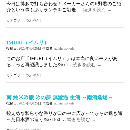
今日は博多で打ち合わせ！メーカーさんのK野君のご紹
介という事もありランチをご馳走 …
続きを読む
→
カテゴリー:
つぶやき
|
IMURI（イムリ）
投稿日:
2023年4月26日
作成者:
admin_sonoda
このお店「IMURI（イムリ）」は本当に良いモノがあ
る…っと再認識しました&#x …
続きを読む
→
カテゴリー:
つぶやき
|
南 純米吟醸 吟の夢 無濾過 生酒 ～南酒造場～
投稿日:
2023年4月25日
作成者:
admin_sonoda
控えめな和らかな香りが口の中に広がってからの透き通
った日本酒の造り&#x1f60 …
続きを読む
→