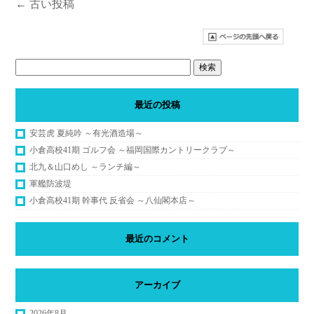
←
古い投稿
最近の投稿
安芸虎 夏純吟 ～有光酒造場～
小倉高校41期 ゴルフ会 ～福岡国際カントリークラブ～
北九＆山口めし ～ランチ編～
軍艦防波堤
小倉高校41期 幹事代 反省会 ～八仙閣本店～
最近のコメント
アーカイブ
2026年8月