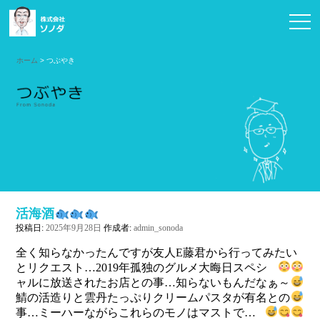
お問い合わせ
ホーム
> つぶやき
活海酒
投稿日:
2025年9月28日
作成者:
admin_sonoda
全く知らなかったんですが友人E藤君から行ってみたい
とリクエスト
…2019年孤独のグルメ大晦日スペシ
ャルに放送されたお店との事…知らないもんだなぁ～
鯖の活造りと雲丹たっぷりクリームパスタが有名との
事…
ミーハーながらこれらのモノはマストで…