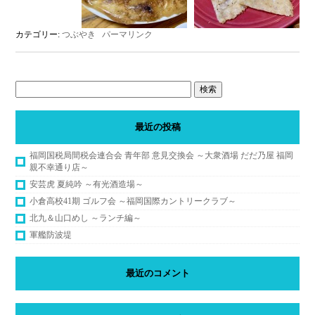
カテゴリー:
つぶやき
パーマリンク
最近の投稿
福岡国税局間税会連合会 青年部 意見交換会 ～大衆酒場 だだ乃屋 福岡
親不幸通り店～
安芸虎 夏純吟 ～有光酒造場～
小倉高校41期 ゴルフ会 ～福岡国際カントリークラブ～
北九＆山口めし ～ランチ編～
軍艦防波堤
最近のコメント