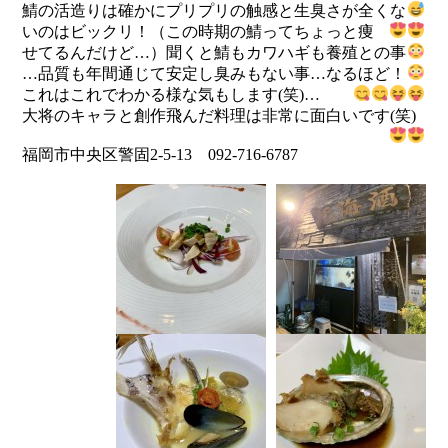
鯖の活造りは確かにプリプリの触感と生臭さが全くな
いのはビックリ！
（この時期の鯖ってちょっと痩
せてるんだけど…）聞くと鯖もカワハギも養殖との事
…品質も年間通じて安定し臭みもない事…なるほど！
これはこれでわかる様な気もします(笑)…
大将のキャラと創作飛んだ料理は非常に面白いです(笑)
福岡市中央区警固2-5-13 092-716-6787